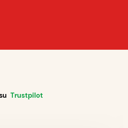
 su
Trustpilot