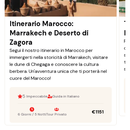
Itinerario Marocco:
T
Marrakech e Deserto di
M
Zagora
Re
de
Segui il nostro itinerario in Marocco per
so
immergerti nella storicità di Marrakech, visitare
ti
le dune di Chegaga e conoscere la cultura
sa
berbera. Un'avventura unica che ti porterà nel
cuore del Marocco!
5
Impeccabile
Guida in Italiano
€
1151
6 Giorni / 5 Notti
Tour Privato