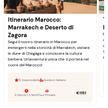
Itinerario Marocco:
T
Marrakech e Deserto di
M
Zagora
Re
de
Segui il nostro itinerario in Marocco per
so
immergerti nella storicità di Marrakech, visitare
ti
le dune di Chegaga e conoscere la cultura
sa
berbera. Un'avventura unica che ti porterà nel
cuore del Marocco!
5
Impeccabile
Guida in Italiano
€
1151
6 Giorni / 5 Notti
Tour Privato